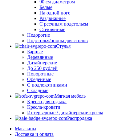
90 см диаметром
Белые
На одной ноге
Раздвижные
С реечным подстольем
Стеклянные
Недорогие
Подстолья/опоры для столов
Стулья
Барные
Деревянные
Дизайнерские
До 250 рублей
Поворотные
Обеденные
С подлокотниками
Складные
Мягкая мебель
Кресла для отдыха
Кресла-кровати
Интерьерные / дизайнерские кресла
Распродажа
Магазины
Доставка и оплата