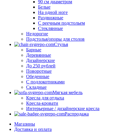
90 см диаметром
Белые
На одной ноге
Раздвижные
С реечным подстольем
Стеклянные
Недорогие
Подстолья/опоры для столов
Стулья
Барные
Деревянные
Дизайнерские
До 250 рублей
Поворотные
Обеденные
С подлокотниками
Складные
Мягкая мебель
Кресла для отдыха
Кресла-кровати
Интерьерные / дизайнерские кресла
Распродажа
Магазины
Доставка и оплата