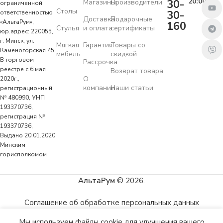
20:00
30-
Магазины
Производители
ограниченной
Столы
30-
ответственностью
Доставка
Подарочные
«АльтаРум»,
160
Стулья
и оплата
сертификаты
юр.адрес: 220055,
г. Минск, ул.
Мягкая
Гарантия
Товары со
Каменогорская 45
мебель
скидкой
В торговом
Рассрочка
реестре с 6 мая
Возврат товара
О
2020г.,
компании
Наши статьи
регистрационный
№ 480990, УНП
193370736,
регистрация №
193370736,
Выдано 20.01.2020
Минским
горисполкомом
АльтаРум
© 2026.
Соглашение об обработке персональных данных
Мы используем файлы cookie для улучшения вашего