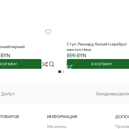
Стул Леонард белый+серебро/
ерный/черный
ментол+беж
0
BYN
899
BYN
 КОРЗИНУ
В КОРЗИНУ
ДиАрт
Белдревиздел
 ТОВАРОВ
ИНФОРМАЦИЯ
ДОПО
Магазины
Произ