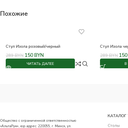
Похожие
Стул Изола розовый/черный
Стул Изола ч
150
BYN
15
289
BYN
289
BYN
ЧИТАТЬ ДАЛЕЕ
В
КАТАЛОГ
Общество с ограниченной ответственностью
Столы
«АльтаРум», юр.адрес: 220055, г. Минск, ул.