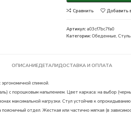
Сравнить
Добавить 
Артикул:
a03cf7bc7fa0
Категории:
Обеденные
,
Стуль
ОПИСАНИЕ
ДЕТАЛИ
ДОСТАВКА И ОПЛАТА
 эргономичной спинкой.
ь) с порошковым напылением. Цвет каркаса: на выбор (черны
зонах максимальной нагрузки. Стул устойчив к опрокидывани
 поясничный отдел. Жесткая или частично мягкая (в зависим