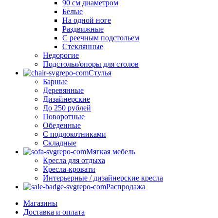
90 см диаметром
Белые
На одной ноге
Раздвижные
С реечным подстольем
Стеклянные
Недорогие
Подстолья/опоры для столов
Стулья
Барные
Деревянные
Дизайнерские
До 250 рублей
Поворотные
Обеденные
С подлокотниками
Складные
Мягкая мебель
Кресла для отдыха
Кресла-кровати
Интерьерные / дизайнерские кресла
Распродажа
Магазины
Доставка и оплата