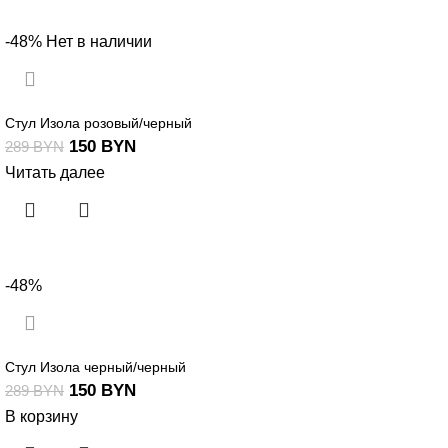
-48%
Нет в наличии
Стул Изола розовый/черный
150
BYN
289
BYN
Читать далее
-48%
Стул Изола черный/черный
150
BYN
289
BYN
В корзину