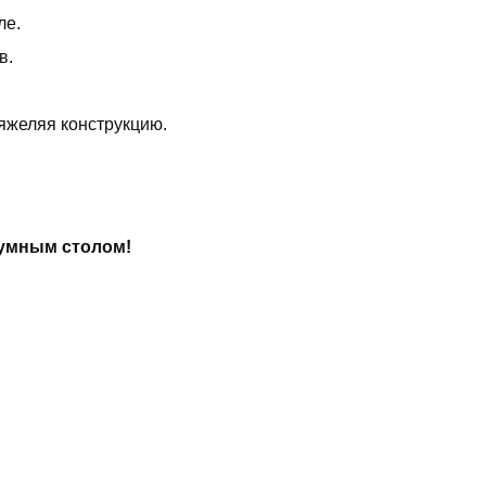
ле.
в.
яжеляя конструкцию.
 умным столом!