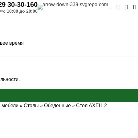
29 30-30-160
.
с 10:00 до 20:00
но
шее время
льности.
г мебели
»
Столы
»
Обеденные
»
Стол АХЕН-2