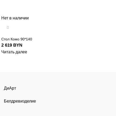
Нет в наличии
Стол Комо 90*140
2 619
BYN
Читать далее
ДиАрт
Белдревизделие