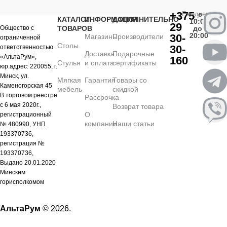
+375
Ежедневно
с
КАТАЛОГ
ИНФОРМАЦИЯ
ДОПОЛНИТЕЛЬНО
10:00
29
Общество с
ТОВАРОВ
до
20:00
30-
Магазины
Производители
ограниченной
Столы
30-
ответственностью
Доставка
Подарочные
«АльтаРум»,
160
Стулья
и оплата
сертификаты
юр.адрес: 220055, г.
Минск, ул.
Мягкая
Гарантия
Товары со
Каменогорская 45
мебель
скидкой
В торговом реестре
Рассрочка
с 6 мая 2020г.,
Возврат товара
О
регистрационный
компании
Наши статьи
№ 480990, УНП
193370736,
регистрация №
193370736,
Выдано 20.01.2020
Минским
горисполкомом
АльтаРум
© 2026.