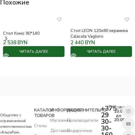
Похожие
Стол LEON 120х80 керамика
Стол Комо 90*140
Calacata Vaglioro
2 538
BYN
2 440
BYN
ЧИТАТЬ ДАЛЕЕ
ЧИТАТЬ ДАЛЕЕ
+375
Ежедневно
с
КАТАЛОГ
ИНФОРМАЦИЯ
ДОПОЛНИТЕЛЬНО
10:00
29
Общество с
ТОВАРОВ
до
20:00
30-
Магазины
Производители
ограниченной
Столы
30-
ответственностью
Доставка
Подарочные
«АльтаРум»,
160