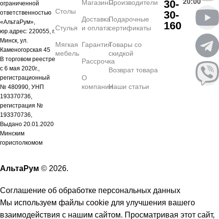
20:00
30-
Магазины
Производители
ограниченной
Столы
30-
ответственностью
Доставка
Подарочные
«АльтаРум»,
160
Стулья
и оплата
сертификаты
юр.адрес: 220055, г.
Минск, ул.
Мягкая
Гарантия
Товары со
Каменогорская 45
мебель
скидкой
В торговом реестре
Рассрочка
с 6 мая 2020г.,
Возврат товара
О
регистрационный
компании
Наши статьи
№ 480990, УНП
193370736,
регистрация №
193370736,
Выдано 20.01.2020
Минским
горисполкомом
АльтаРум
© 2026.
Соглашение об обработке персональных данных
Мы используем файлы cookie для улучшения вашего
взаимодействия с нашим сайтом. Просматривая этот сайт,