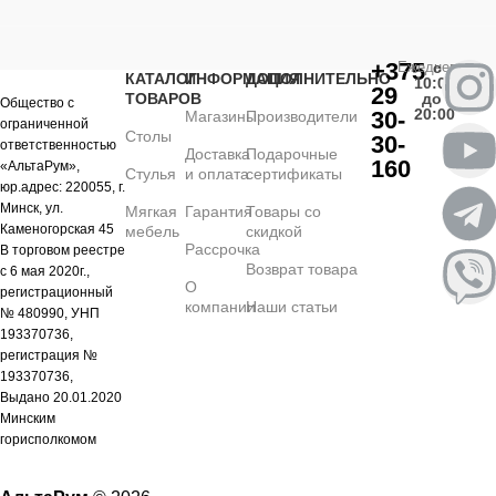
+375
Ежедневно
с
КАТАЛОГ
ИНФОРМАЦИЯ
ДОПОЛНИТЕЛЬНО
10:00
29
ТОВАРОВ
до
Общество с
20:00
30-
Магазины
Производители
ограниченной
Столы
30-
ответственностью
Доставка
Подарочные
160
«АльтаРум»,
Стулья
и оплата
сертификаты
юр.адрес: 220055, г.
Минск, ул.
Мягкая
Гарантия
Товары со
Каменогорская 45
мебель
скидкой
Рассрочка
В торговом реестре
Возврат товара
с 6 мая 2020г.,
О
регистрационный
компании
Наши статьи
№ 480990, УНП
193370736,
регистрация №
193370736,
Выдано 20.01.2020
Минским
горисполкомом