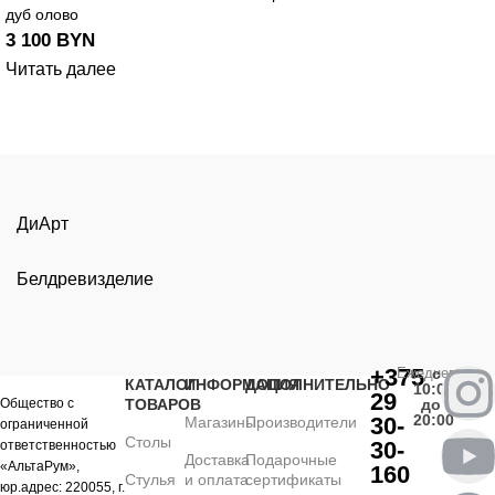
дуб олово
3 100
BYN
Читать далее
ДиАрт
Белдревизделие
+375
Ежедневно
с
КАТАЛОГ
ИНФОРМАЦИЯ
ДОПОЛНИТЕЛЬНО
10:00
29
Общество с
ТОВАРОВ
до
20:00
30-
Магазины
Производители
ограниченной
Столы
30-
ответственностью
Доставка
Подарочные
«АльтаРум»,
160
Стулья
и оплата
сертификаты
юр.адрес: 220055, г.