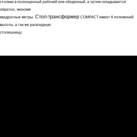
столика в полноценный рабочий или обеденный, а затем складывается
обратно, экономя
Стол-трансформер
квадратные метры.
COMPACT
имеет 8 положений
высоты, а так же раскладную
.
столешницу