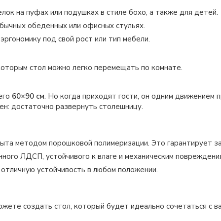
ок на пуфах или подушках в стиле бохо, а также для детей.
бычных обеденных или офисных стульях.
ргономику под свой рост или тип мебели.
 которым стол можно легко перемещать по комнате.
его
60×90 см
. Но когда приходят гости, он одним движением
ен: достаточно развернуть столешницу.
ыта методом порошковой полимеризации. Это гарантирует защ
ного ЛДСП, устойчивого к влаге и механическим повреждения
 отличную устойчивость в любом положении.
ожете создать стол, который будет идеально сочетаться с в