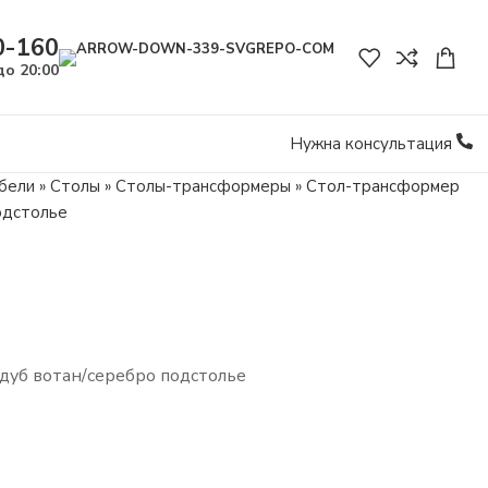
0-160
до 20:00
Нужна консультация
бели
»
Столы
»
Столы-трансформеры
»
Стол-трансформер
одстолье
уб вотан/серебро подстолье