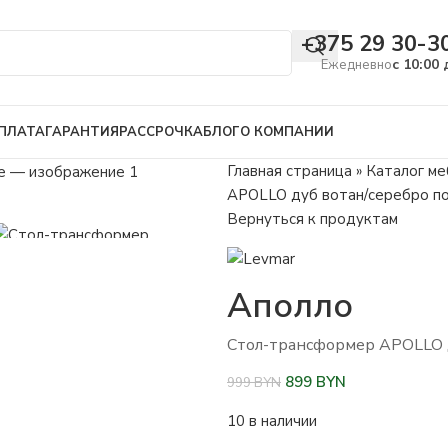
+375 29 30-3
с 10:00 
Ежедневно
ПЛАТА
ГАРАНТИЯ
РАССРОЧКА
БЛОГ
О КОМПАНИИ
Главная страница
»
Каталог ме
APOLLO дуб вотан/серебро п
Вернуться к продуктам
Аполло
Стол-трансформер APOLLO д
899
BYN
999
BYN
10 в наличии