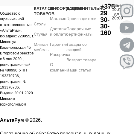
+375
Ежедневно
с
КАТАЛОГ
ИНФОРМАЦИЯ
ДОПОЛНИТЕЛЬНО
10:00
29
Общество с
ТОВАРОВ
до
20:00
30-
Магазины
Производители
ограниченной
Столы
30-
ответственностью
Доставка
Подарочные
«АльтаРум»,
160
Стулья
и оплата
сертификаты
юр.адрес: 220055, г.
Минск, ул.
Мягкая
Гарантия
Товары со
Каменогорская 45
мебель
скидкой
В торговом реестре
Рассрочка
с 6 мая 2020г.,
Возврат товара
О
регистрационный
компании
Наши статьи
№ 480990, УНП
193370736,
регистрация №
193370736,
Выдано 20.01.2020
Минским
горисполкомом
АльтаРум
© 2026.
Соглашение об обработке персональных данных