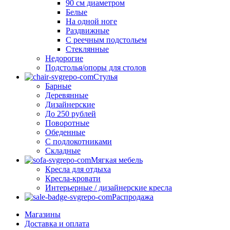
90 см диаметром
Белые
На одной ноге
Раздвижные
С реечным подстольем
Стеклянные
Недорогие
Подстолья/опоры для столов
Стулья
Барные
Деревянные
Дизайнерские
До 250 рублей
Поворотные
Обеденные
С подлокотниками
Складные
Мягкая мебель
Кресла для отдыха
Кресла-кровати
Интерьерные / дизайнерские кресла
Распродажа
Магазины
Доставка и оплата