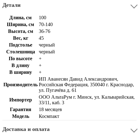
Детали
Длина, см
100
Ширина, см
70-140
Высота, см
36-76
Вес, кг
45
Подстолье
черный
Столешница
черный
По высоте
+
В длину
+
В ширину
+
ИП Аванесян Давид Александрович,
Производитель
Российская Федерация, 350040 г. Краснодар,
ул. Пугачёва д. 61
ООО АльтаРум г. Минск, ул. Кальварийская,
Импортер
33/11, каб. 3
Гарантия
18 месяцев
Модель
Космпакт
Доставка и оплата