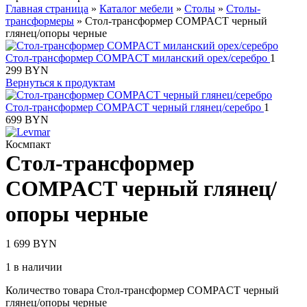
Главная страница
»
Каталог мебели
»
Столы
»
Столы-
трансформеры
»
Стол-трансформер COMPACT черный
глянец/опоры черные
Стол-трансформер COMPACT миланский орех/серебро
1
299
BYN
Вернуться к продуктам
Стол-трансформер COMPACT черный глянец/серебро
1
699
BYN
Космпакт
Стол-трансформер
COMPACT черный глянец/
опоры черные
1 699
BYN
1 в наличии
Количество товара Стол-трансформер COMPACT черный
глянец/опоры черные