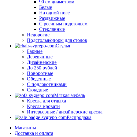
90 см диаметром
Белые
На одной ноге
Раздвижные
С реечным подстольем
Стеклянные
Недорогие
Подстолья/опоры для столов
Стулья
Барные
Деревянные
Дизайнерские
До 250 рублей
Поворотные
Обеденные
С подлокотниками
Складные
Мягкая мебель
Кресла для отдыха
Кресла-кровати
Интерьерные / дизайнерские кресла
Распродажа
Магазины
Доставка и оплата