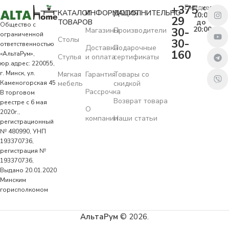
+375
Ежедневно
с
КАТАЛОГ
ИНФОРМАЦИЯ
ДОПОЛНИТЕЛЬНО
10:00
29
ТОВАРОВ
до
Общество с
20:00
30-
Магазины
Производители
ограниченной
Столы
30-
ответственностью
Доставка
Подарочные
160
«АльтаРум»,
Стулья
и оплата
сертификаты
юр.адрес: 220055,
г. Минск, ул.
Мягкая
Гарантия
Товары со
Каменогорская 45
мебель
скидкой
Рассрочка
В торговом
Возврат товара
реестре с 6 мая
О
2020г.,
компании
Наши статьи
регистрационный
№ 480990, УНП
193370736,
регистрация №
193370736,
Выдано 20.01.2020
Минским
горисполкомом
АльтаРум
© 2026.