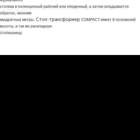
журнального
столика в полноценный рабочий или обеденный, а затем складывается
обратно, экономя
Стол-трансформер
квадратные метры.
COMPACT
имеет 8 положений
высоты, а так же раскладную
.
столешницу