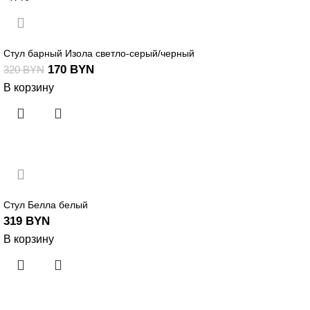
Стул барный Изола светло-серый/черный
170
BYN
320
BYN
В корзину
Стул Белла белый
319
BYN
В корзину