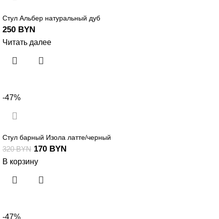
Стул Альбер натуральный дуб
250
BYN
Читать далее
-47%
Стул барный Изола латте/черный
170
BYN
320
BYN
В корзину
-47%