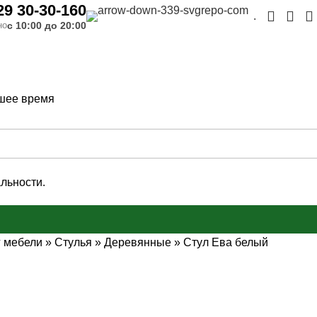
29 30-30-160
.
с 10:00 до 20:00
но
шее время
льности.
г мебели
»
Стулья
»
Деревянные
»
Стул Ева белый