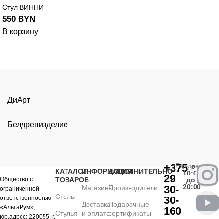
Стул ВИННИ
550
BYN
В корзину
ДиАрт
Белдревизделие
+375
Ежедневно
с
КАТАЛОГ
ИНФОРМАЦИЯ
ДОПОЛНИТЕЛЬНО
10:00
29
Общество с
ТОВАРОВ
до
20:00
30-
Магазины
Производители
ограниченной
Столы
30-
ответственностью
Доставка
Подарочные
«АльтаРум»,
160
Стулья
и оплата
сертификаты
юр.адрес: 220055, г.