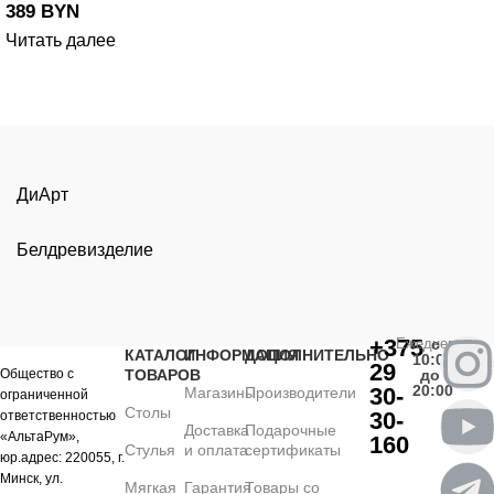
389
BYN
Читать далее
ДиАрт
Белдревизделие
+375
Ежедневно
с
КАТАЛОГ
ИНФОРМАЦИЯ
ДОПОЛНИТЕЛЬНО
10:00
29
Общество с
ТОВАРОВ
до
20:00
30-
Магазины
Производители
ограниченной
Столы
30-
ответственностью
Доставка
Подарочные
«АльтаРум»,
160
Стулья
и оплата
сертификаты
юр.адрес: 220055, г.
Минск, ул.
Мягкая
Гарантия
Товары со