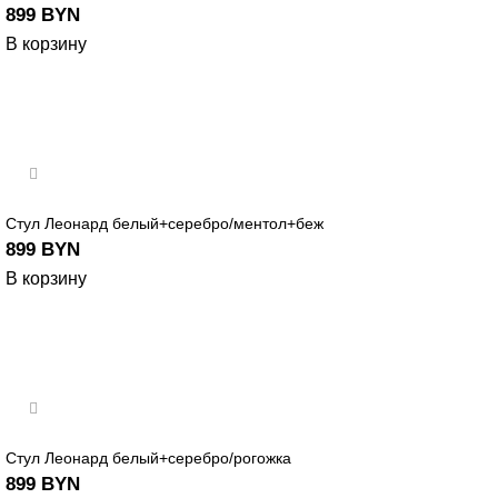
899
BYN
В корзину
Стул Леонард белый+серебро/ментол+беж
899
BYN
В корзину
Стул Леонард белый+серебро/рогожка
899
BYN