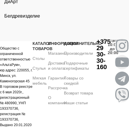
ДиАрт
Белдревизделие
+375
Ежедневно
с
КАТАЛОГ
ИНФОРМАЦИЯ
ДОПОЛНИТЕЛЬНО
10:00
29
Общество с
ТОВАРОВ
до
20:00
30-
Магазины
Производители
ограниченной
Столы
30-
ответственностью
Доставка
Подарочные
«АльтаРум»,
160
Стулья
и оплата
сертификаты
юр.адрес: 220055, г.
Минск, ул.
Мягкая
Гарантия
Товары со
Каменогорская 45
мебель
скидкой
В торговом реестре
Рассрочка
с 6 мая 2020г.,
Возврат товара
О
регистрационный
компании
Наши статьи
№ 480990, УНП
193370736,
регистрация №
193370736,
Выдано 20.01.2020