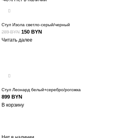
Стул Изола светло-серый/черный
150
BYN
289
BYN
Читать далее
Стул Леонард белый+серебро/рогожка
899
BYN
В корзину
Нет в наличии