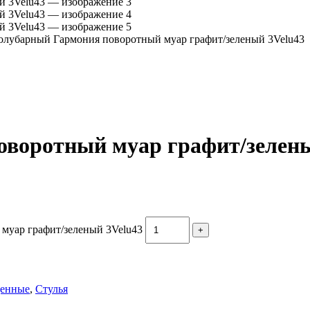
олубарный Гармония поворотный муар графит/зеленый 3Velu43
оворотный муар графит/зелены
муар графит/зеленый 3Velu43
енные
,
Стулья