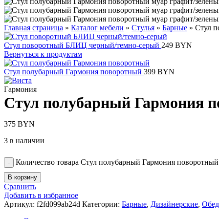
Главная страница
»
Каталог мебели
»
Стулья
»
Барные
»
Стул п
Стул поворотный БЛИЦ черный/темно-серый
249
BYN
Вернуться к продуктам
Стул полубарный Гармония поворотный
399
BYN
Гармония
Стул полубарный Гармония п
375
BYN
3 в наличии
Количество товара Стул полубарный Гармония поворотный 
В корзину
Сравнить
Добавить в избранное
Артикул:
f2fd099ab24d
Категории:
Барные
,
Дизайнерские
,
Обед