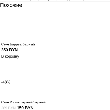
Похожие
Стул Барруа барный
350
BYN
В корзину
-48%
Стул Изола черный/черный
150
BYN
289
BYN