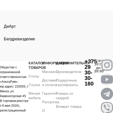
ДиАрт
Белдревизделие
+375
Ежедневно
с
КАТАЛОГ
ИНФОРМАЦИЯ
ДОПОЛНИТЕЛЬНО
10:00
29
Общество с
ТОВАРОВ
до
20:00
30-
Магазины
Производители
ограниченной
Столы
30-
ответственностью
Доставка
Подарочные
«АльтаРум»,
160
Стулья
и оплата
сертификаты
юр.адрес: 220055, г.
Минск, ул.
Мягкая
Гарантия
Товары со
Каменогорская 45
мебель
скидкой
В торговом реестре
Рассрочка
с 6 мая 2020г.,
Возврат товара
О
регистрационный