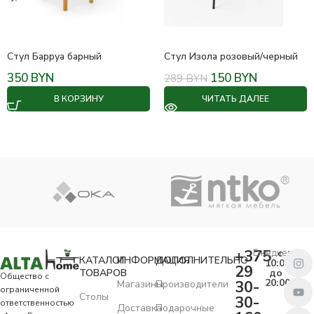
Стул Барруа барный
Стул Изола розовый/черный
350
BYN
150
BYN
289
BYN
В КОРЗИНУ
ЧИТАТЬ ДАЛЕЕ
+375
Ежедневно
с
КАТАЛОГ
ИНФОРМАЦИЯ
ДОПОЛНИТЕЛЬНО
10:00
29
ТОВАРОВ
до
Общество с
20:00
30-
Магазины
Производители
ограниченной
Столы
30-
ответственностью
Доставка
Подарочные