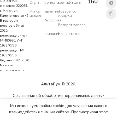
160
«АльтаРум»,
Стулья
и оплата
сертификаты
юр.адрес: 220055,
г. Минск, ул.
Мягкая
Гарантия
Товары со
мебель
скидкой
Каменогорская 45
Рассрочка
В торговом
Возврат товара
реестре с 6 мая
О
2020г.,
компании
Наши статьи
регистрационный
№ 480990, УНП
193370736,
регистрация №
193370736,
Выдано 20.01.2020
Минским
горисполкомом
АльтаРум
© 2026.
Соглашение об обработке персональных данных
Мы используем файлы cookie для улучшения вашего
взаимодействия с нашим сайтом. Просматривая этот
аталог
Избранное
Корзина