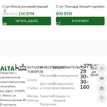
Стул Изола розовый/черный
Стул Леонард белый+серебро
150
BYN
899
BYN
289
BYN
ЧИТАТЬ ДАЛЕЕ
В КОРЗИНУ
+375
Ежедневно
с
КАТАЛОГ
ИНФОРМАЦИЯ
ДОПОЛНИТЕЛЬНО
10:00
29
ТОВАРОВ
до
Общество с
20:00
30-
Магазины
Производители
ограниченной
Столы
30-
ответственностью
Доставка
Подарочные
160
«АльтаРум»,
Стулья
и оплата
сертификаты
юр.адрес: 220055,
г. Минск, ул.
Мягкая
Гарантия
Товары со
Каменогорская 45
мебель
скидкой
Рассрочка
В торговом