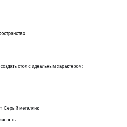
ространство
создать стол с идеальным характером:
т, Серый металлик
ичность