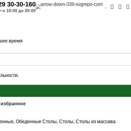
29 30-30-160
г мебели
»
Столы
»
Столы из массива
»
Стол Ока
.
с 10:00 до 20:00
но
шее время
ямоугольный 80х130
льности.
В КОРЗИНУ
 избранное
енные
,
Обеденные Столы
,
Столы
,
Столы из массива