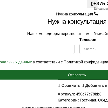
+375 
Главная страница
»
Катало
Ежеднев
прямоугольный 80х130
Нужна консультация
Вернуться к продуктам
Нужна консультация
Наши менеджеры перезвонят вам в ближай
ОКА
Телефон
Стол Ока пр
709
BYN
сональных данных
в соответствии с Политикой конфиденциа
1 в наличии
Отправить
Сравнить
Добавить в
Артикул:
450c77c78bb8
Категорий:
Гостиная
,
Обед