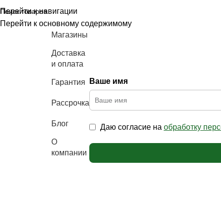
Перейти к навигации
Перейти к основному содержимому
Магазины
Нажмите, чтобы увеличить изображение
Доставка
и оплата
Ваше имя
Гарантия
аталог
ебели
Рассрочка
Блог
Даю согласие на
обработку пер
О
компании