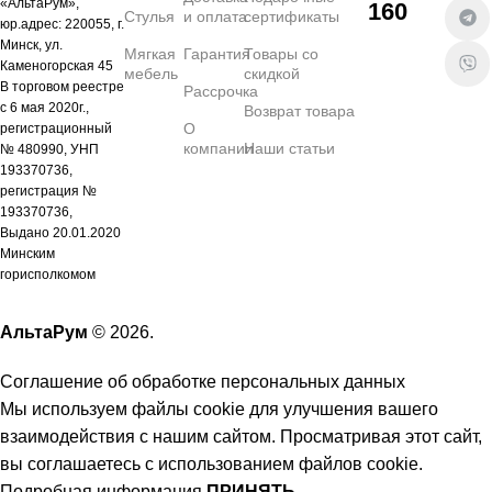
«АльтаРум»,
160
Стулья
и оплата
сертификаты
юр.адрес: 220055, г.
Минск, ул.
Мягкая
Гарантия
Товары со
Каменогорская 45
мебель
скидкой
В торговом реестре
Рассрочка
с 6 мая 2020г.,
Возврат товара
О
регистрационный
компании
Наши статьи
№ 480990, УНП
193370736,
регистрация №
193370736,
Выдано 20.01.2020
Минским
горисполкомом
АльтаРум
© 2026.
Соглашение об обработке персональных данных
Мы используем файлы cookie для улучшения вашего
взаимодействия с нашим сайтом. Просматривая этот сайт,
вы соглашаетесь с использованием файлов cookie.
Подробная информация
ПРИНЯТЬ