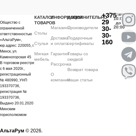
+375
Ежедневно
с
КАТАЛОГ
ИНФОРМАЦИЯ
ДОПОЛНИТЕЛЬНО
10:00
29
Общество с
ТОВАРОВ
до
20:00
30-
Магазины
Производители
ограниченной
Столы
30-
ответственностью
Доставка
Подарочные
«АльтаРум»,
160
Стулья
и оплата
сертификаты
юр.адрес: 220055, г.
Минск, ул.
Мягкая
Гарантия
Товары со
Каменогорская 45
мебель
скидкой
В торговом реестре
Рассрочка
с 6 мая 2020г.,
Возврат товара
О
регистрационный
компании
Наши статьи
№ 480990, УНП
193370736,
регистрация №
193370736,
Выдано 20.01.2020
Минским
горисполкомом
АльтаРум
© 2026.