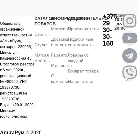
+375
Ежедневно
с
КАТАЛОГ
ИНФОРМАЦИЯ
ДОПОЛНИТЕЛЬНО
10:00
29
Общество с
ТОВАРОВ
до
20:00
30-
Магазины
Производители
ограниченной
Столы
30-
ответственностью
Доставка
Подарочные
«АльтаРум»,
160
Стулья
и оплата
сертификаты
юр.адрес: 220055, г.
Минск, ул.
Мягкая
Гарантия
Товары со
Каменогорская 45
мебель
скидкой
В торговом реестре
Рассрочка
с 6 мая 2020г.,
Возврат товара
О
регистрационный
компании
Наши статьи
№ 480990, УНП
193370736,
регистрация №
193370736,
Выдано 20.01.2020
Минским
горисполкомом
АльтаРум
© 2026.