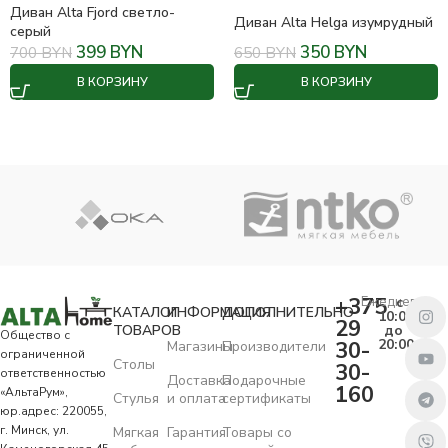
Диван Alta Fjord светло-
Диван Alta Helga изумрудный
серый
399
BYN
350
BYN
700
BYN
650
BYN
В КОРЗИНУ
В КОРЗИНУ
+375
Ежедневно
с
КАТАЛОГ
ИНФОРМАЦИЯ
ДОПОЛНИТЕЛЬНО
10:00
29
ТОВАРОВ
до
Общество с
20:00
30-
Магазины
Производители
ограниченной
Столы
30-
ответственностью
Доставка
Подарочные
160
«АльтаРум»,
Стулья
и оплата
сертификаты
юр.адрес: 220055,
г. Минск, ул.
Мягкая
Гарантия
Товары со