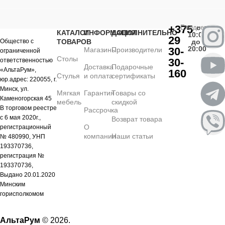
+375
Ежедневно
с
КАТАЛОГ
ИНФОРМАЦИЯ
ДОПОЛНИТЕЛЬНО
10:00
29
Общество с
ТОВАРОВ
до
20:00
30-
Магазины
Производители
ограниченной
Столы
30-
ответственностью
Доставка
Подарочные
«АльтаРум»,
160
Стулья
и оплата
сертификаты
юр.адрес: 220055, г.
Минск, ул.
Мягкая
Гарантия
Товары со
Каменогорская 45
мебель
скидкой
В торговом реестре
Рассрочка
с 6 мая 2020г.,
Возврат товара
О
регистрационный
компании
Наши статьи
№ 480990, УНП
193370736,
регистрация №
193370736,
Выдано 20.01.2020
Минским
горисполкомом
АльтаРум
© 2026.