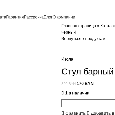
ата
Гарантия
Рассрочка
Блог
О компании
Главная страница
»
Катало
черный
Вернуться к продуктам
Изола
Стул барный
170
BYN
320
BYN
1 в наличии
Сравнить
Добавить в