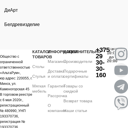
ДиАрт
Белдревизделие
+375
Ежедневно
с
КАТАЛОГ
ИНФОРМАЦИЯ
ДОПОЛНИТЕЛЬНО
10:00
29
Общество с
ТОВАРОВ
до
20:00
30-
Магазины
Производители
ограниченной
Столы
30-
ответственностью
Доставка
Подарочные
«АльтаРум»,
160
Стулья
и оплата
сертификаты
юр.адрес: 220055, г.
Минск, ул.
Мягкая
Гарантия
Товары со
Каменогорская 45
мебель
скидкой
В торговом реестре
Рассрочка
с 6 мая 2020г.,
Возврат товара
О
регистрационный
компании
Наши статьи
№ 480990, УНП
193370736,
регистрация №
193370736,