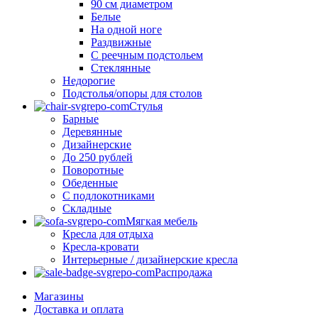
90 см диаметром
Белые
На одной ноге
Раздвижные
С реечным подстольем
Стеклянные
Недорогие
Подстолья/опоры для столов
Стулья
Барные
Деревянные
Дизайнерские
До 250 рублей
Поворотные
Обеденные
С подлокотниками
Складные
Мягкая мебель
Кресла для отдыха
Кресла-кровати
Интерьерные / дизайнерские кресла
Распродажа
Магазины
Доставка и оплата