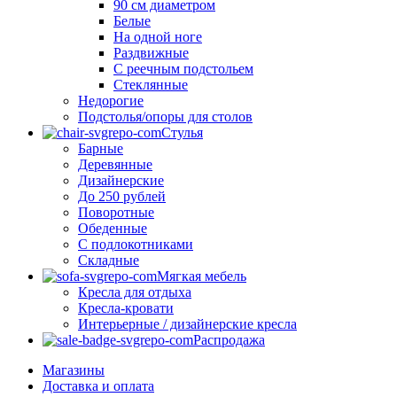
90 см диаметром
Белые
На одной ноге
Раздвижные
С реечным подстольем
Стеклянные
Недорогие
Подстолья/опоры для столов
Стулья
Барные
Деревянные
Дизайнерские
До 250 рублей
Поворотные
Обеденные
С подлокотниками
Складные
Мягкая мебель
Кресла для отдыха
Кресла-кровати
Интерьерные / дизайнерские кресла
Распродажа
Магазины
Доставка и оплата