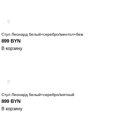
Стул Леонард белый+серебро/ментол+беж
899
BYN
В корзину
Стул Леонард белый+серебро/мятный
899
BYN
В корзину