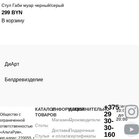
Стул Габи муар черный/серый
299
BYN
В корзину
ДиАрт
Белдревизделие
+375
Ежедневно
с
КАТАЛОГ
ИНФОРМАЦИЯ
ДОПОЛНИТЕЛЬНО
10:00
29
Общество с
ТОВАРОВ
до
20:00
30-
Магазины
Производители
ограниченной
Столы
30-
ответственностью
Доставка
Подарочные
«АльтаРум»,
160
Стулья
и оплата
сертификаты
юр.адрес: 220055, г.