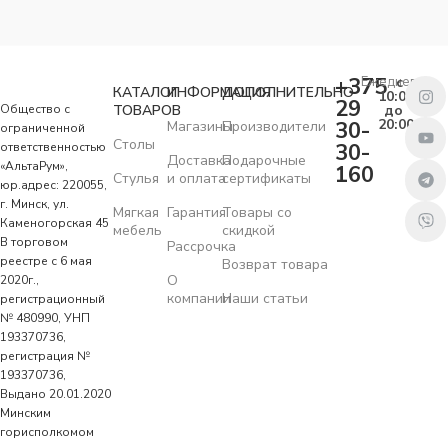
+375
Ежедневно
с
КАТАЛОГ
ИНФОРМАЦИЯ
ДОПОЛНИТЕЛЬНО
10:00
29
Общество с
ТОВАРОВ
до
20:00
30-
Магазины
Производители
ограниченной
Столы
30-
ответственностью
Доставка
Подарочные
«АльтаРум»,
160
Стулья
и оплата
сертификаты
юр.адрес: 220055,
г. Минск, ул.
Мягкая
Гарантия
Товары со
Каменогорская 45
мебель
скидкой
В торговом
Рассрочка
реестре с 6 мая
Возврат товара
О
2020г.,
компании
Наши статьи
регистрационный
№ 480990, УНП
193370736,
регистрация №
193370736,
Выдано 20.01.2020
Минским
горисполкомом