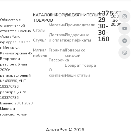
+375
Ежедневно
с
КАТАЛОГ
ИНФОРМАЦИЯ
ДОПОЛНИТЕЛЬНО
10:00
29
Общество с
ТОВАРОВ
до
20:00
30-
Магазины
Производители
ограниченной
Столы
30-
ответственностью
Доставка
Подарочные
«АльтаРум»,
160
Стулья
и оплата
сертификаты
юр.адрес: 220055,
г. Минск, ул.
Мягкая
Гарантия
Товары со
Каменогорская 45
мебель
скидкой
В торговом
Рассрочка
реестре с 6 мая
Возврат товара
О
2020г.,
компании
Наши статьи
регистрационный
№ 480990, УНП
193370736,
регистрация №
193370736,
Выдано 20.01.2020
Минским
горисполкомом
АльтаРум
© 2026.