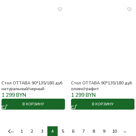
Стол ОТТАВА 90*135/180 дуб
Стол ОТТАВА 90*135/180 дуб
натуральный/черный
олово/графит
1 299
BYN
1 299
BYN
В КОРЗИНУ
В КОРЗИНУ
←
1
2
3
4
5
6
7
8
9
10
→